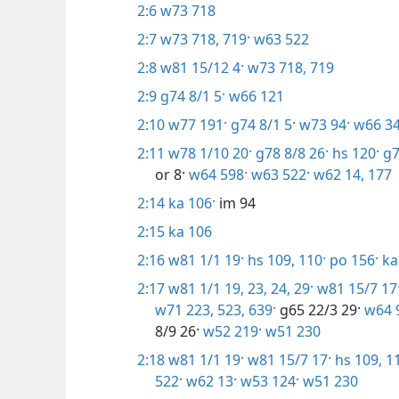
2:6
w73 718
2:7
w73 718, 719·
w63 522
2:8
w81 15/12 4·
w73 718, 719
2:9
g74 8/1 5·
w66 121
2:10
w77 191·
g74 8/1 5·
w73 94·
w66 34
2:11
w78 1/10 20·
g78 8/8 26·
hs 120·
g7
or 8·
w64 598·
w63 522·
w62 14,
177
2:14
ka 106·
im 94
2:15
ka 106
2:16
w81 1/1 19·
hs 109, 110·
po 156·
ka
2:17
w81 1/1 19,
23, 24,
29·
w81 15/7 17
w71 223,
523,
639·
g65 22/3 29·
w64 
8/9 26·
w52 219·
w51 230
2:18
w81 1/1 19·
w81 15/7 17·
hs 109, 1
522·
w62 13·
w53 124·
w51 230