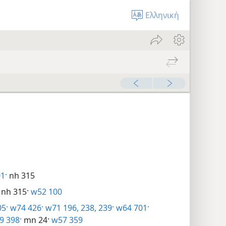
Ελληνική
1·
nh 315
nh 315·
w52 100
5·
w74 426·
w71 196,
238, 239·
w64 701·
 398·
mn 24·
w57 359