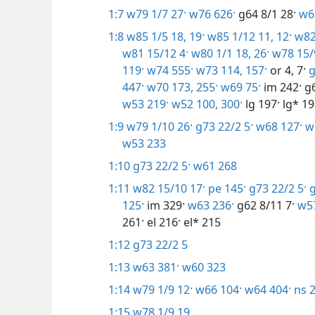
1:7
w79 1/7 27·
w76 626·
g64 8/1 28·
w6
1:8
w85 1/5 18, 19·
w85 1/12 11, 12·
w82 
w81 15/12 4·
w80 1/1 18,
26·
w78 15/
119·
w74 555·
w73 114,
157·
or 4,
7·
g
447·
w70 173,
255·
w69 75·
im 242·
g6
w53 219·
w52 100,
300·
lg 197·
lg* 19
1:9
w79 1/10 26·
g73 22/2 5·
w68 127·
w6
w53 233
1:10
g73 22/2 5·
w61 268
1:11
w82 15/10 17·
pe 145·
g73 22/2 5·
g
125·
im 329·
w63 236·
g62 8/11 7·
w57
261·
el 216·
el* 215
1:12
g73 22/2 5
1:13
w63 381·
w60 323
1:14
w79 1/9 12·
w66 104·
w64 404·
ns 
1:15
w78 1/9 19