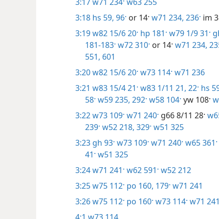
3:17
w71 234·
w63 255
3:18
hs 59,
96·
or 14·
w71 234,
236·
im 3
3:19
w82 15/6 20·
hp 181·
w79 1/9 31·
gh
181-183·
w72 310·
or 14·
w71 234, 23
551,
601
3:20
w82 15/6 20·
w73 114·
w71 236
3:21
w83 15/4 21·
w83 1/11 21, 22·
hs 59
58·
w59 235,
292·
w58 104·
yw 108·
w
3:22
w73 109·
w71 240·
g66 8/11 28·
w65
239·
w52 218,
329·
w51 325
3:23
gh 93·
w73 109·
w71 240·
w65 361·
41·
w51 325
3:24
w71 241·
w62 591·
w52 212
3:25
w75 112·
po 160,
179·
w71 241
3:26
w75 112·
po 160·
w73 114·
w71 24
4:1
w73 114