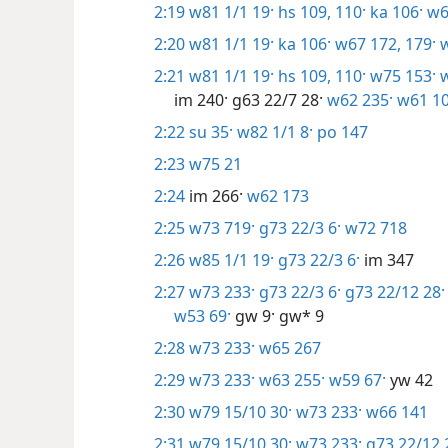
2:19
w81 1/1 19·
hs 109, 110·
ka 106·
w6
2:20
w81 1/1 19·
ka 106·
w67 172,
179·
w
2:21
w81 1/1 19·
hs 109, 110·
w75 153·
w
im 240·
g63 22/7 28·
w62 235·
w61 10
2:22
su 35·
w82 1/1 8·
po 147
2:23
w75 21
2:24
im 266·
w62 173
2:25
w73 719·
g73 22/3 6·
w72 718
2:26
w85 1/1 19·
g73 22/3 6·
im 347
2:27
w73 233·
g73 22/3 6·
g73 22/12 28·
w53 69·
gw 9·
gw* 9
2:28
w73 233·
w65 267
2:29
w73 233·
w63 255·
w59 67·
yw 42
2:30
w79 15/10 30·
w73 233·
w66 141
2:31
w79 15/10 30·
w73 233·
g73 22/12 